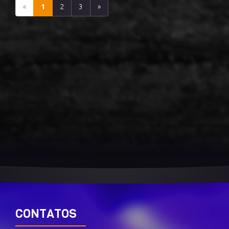
«
1
2
3
»
CONTATOS